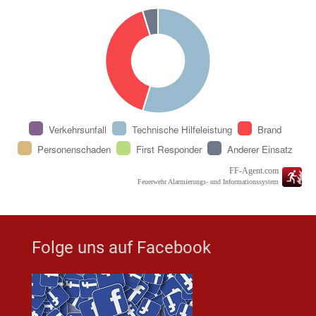
Verkehrsunfall
Technische Hilfeleistung
Brand
Personenschaden
First Responder
Anderer Einsatz
FF-Agent.com
Feuerwehr Alarmierungs- und Informationssystem
Folge uns auf Facebook