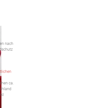
sen nach
dschutz
tlichen
ehen ca.
schland
end