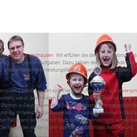
g der
Stadt Barsinghausen
. Wir erfüllen die der Stadt Barsinghau
chG) obliegenden Aufgaben. Dazu zählen der abwehrende Bran
u unter anderem eine leistungsfähige Feuerwehr aufzustellen,
rmuten kannst, besteht eine Freiwillige Feuerwehr aus
ehrenam
besteht, wie in den meisten Städten und Gemeinden also keine
0 Städten in Deutschland eine Berufsfeuerwehr. Demgegenüber st
und die Hilfeleistung sicherstellen. Sporadisch kommen in Deut
der Fall, wenn sich in einer Stadt oder Gemeinde nicht ausreich
 Die Mitglieder werden dann aus der dienstfähigen Bevölkerung